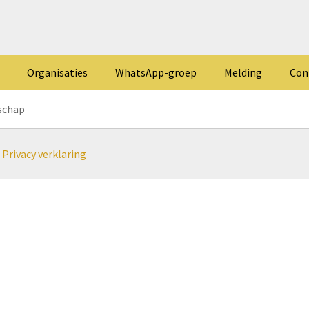
Organisaties
WhatsApp-groep
Melding
Con
schap
-
Privacy verklaring